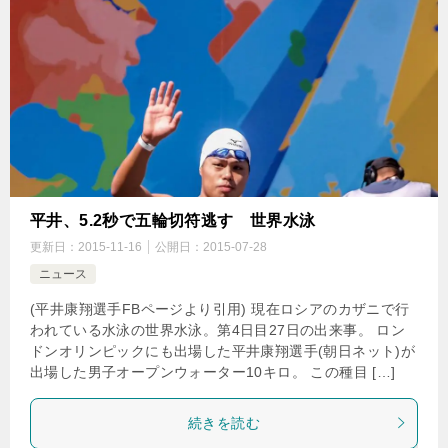
平井、5.2秒で五輪切符逃す 世界水泳
更新日：
2015-11-16
公開日：
2015-07-28
ニュース
(平井康翔選手FBページより引用) 現在ロシアのカザニで行
われている水泳の世界水泳。第4日目27日の出来事。 ロン
ドンオリンピックにも出場した平井康翔選手(朝日ネット)が
出場した男子オープンウォーター10キロ。 この種目 […]
続きを読む