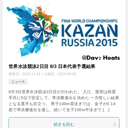
世界水泳競泳2日目 8/3 日本代表予選結果
更新日：
2015-11-16
公開日：
2015-08-03
ニュース
8月3日世界水泳競泳2日目が行われた。 入江、渡部は両選
手共に5位で安定して、準決勝進出を決めた 一方惜しい結果
となる選手も目立つ。 男子100m背泳ぎでは、金子が0.14
差で準決勝進出を逃し、続いて女子100m平泳ぎで […]
続きを読む