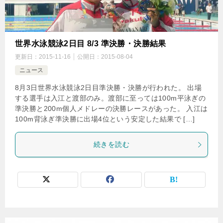
世界水泳競泳2日目 8/3 準決勝・決勝結果
更新日：
2015-11-16
公開日：
2015-08-04
ニュース
8月3日世界水泳競泳2日目準決勝・決勝が行われた。 出場
する選手は入江と渡部のみ。渡部に至っては100m平泳ぎの
準決勝と200m個人メドレーの決勝レースがあった。 入江は
100m背泳ぎ準決勝に出場4位という安定した結果で […]
続きを読む