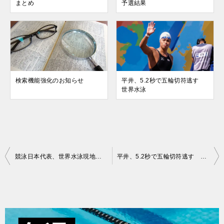
まとめ
予選結果
検索機能強化のお知らせ
平井、5.2秒で五輪切符逃す
世界水泳
投
競泳日本代表、世界水泳現地で調整
平井、5.2秒で五輪切符逃す 世界水泳
稿
ナ
ビ
ゲ