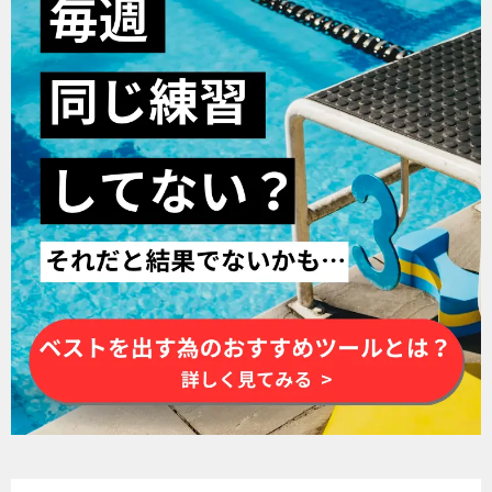
ー
シ
ョ
ン