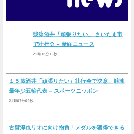
競泳酒井「頑張りたい」 さいたま市
で壮行会 – 産経ニュース
21時36分33秒
１５歳酒井「頑張りたい」壮行会で決意、競泳
最年少五輪代表 – スポーツニッポン
21時07分09秒
古賀淳也リオに向け抱負「メダルを獲得できる