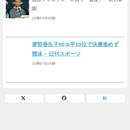
聞
10時10分00秒
渡部香生子50ｍ平10位で決勝進めず
競泳 – 日刊スポーツ
10時07分26秒