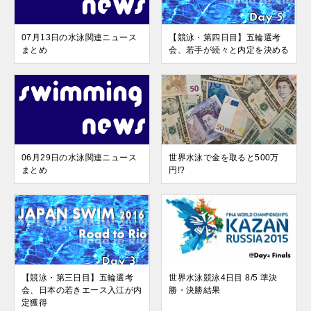
07月13日の水泳関連ニュース
【競泳・第四日目】五輪選考
まとめ
会、若手が続々と内定を決める
06月29日の水泳関連ニュース
世界水泳で金を取ると500万
まとめ
円!?
【競泳・第三日目】五輪選考
世界水泳競泳4日目 8/5 準決
会、日本の若きエース入江が内
勝・決勝結果
定獲得