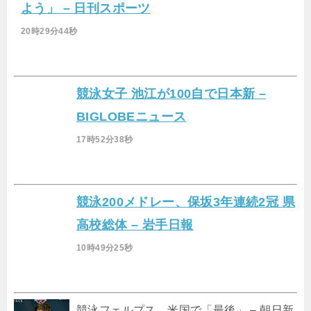
よう」 – 日刊スポーツ
20時29分44秒
競泳女子 池江が100自で日本新 –
BIGLOBEニュース
17時52分38秒
競泳200メドレー、保坂3年連続2冠 県
高校総体 – 岩手日報
10時49分25秒
競泳フェルプス、米国で「最後」 – 朝日新