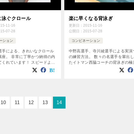
に泳ぐクロール
楽に早くなる背泳ぎ
015-11-16
更新日：
2015-11-16
015-07-28
公開日：
2015-07-28
ーション
コンビネーション
選手による、きれいなクロール
中野高選手、寺川綾選手による実演
講座。 非常に丁寧かつ納得の内
の練習方法。 数々の名選手を輩出
てくれています！ スピードより
たイトマン西脇コーチの背泳ぎの極
に泳ぎたい方は、ぜひご覧くだ
伝授。 背泳ぎを早くなりたい方、
す！
10
11
12
13
14