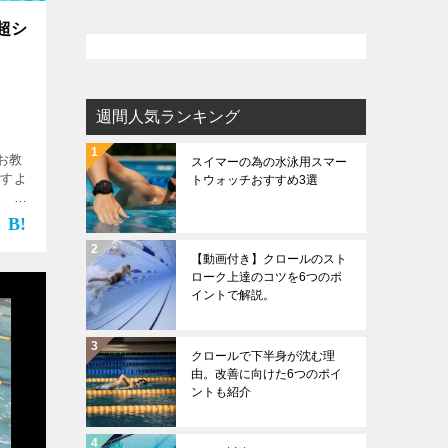
超シ
週間人気ランキング
お教
スイマーの為の水泳用スマー
ますよ
トウォッチおすすめ3選
。 一
す。
を上
す
【動画付き】クロールのスト
ローク上達のコツを6つのポ
イントで解説。
クロールで下半身が沈む理
由。改善に向けた6つのポイ
ントも紹介