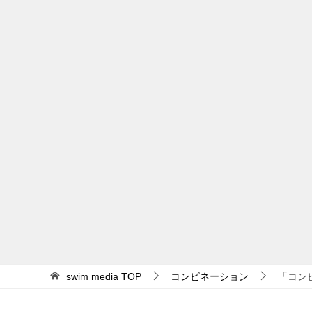
swim media
TOP
コンビネーション
「コンビ