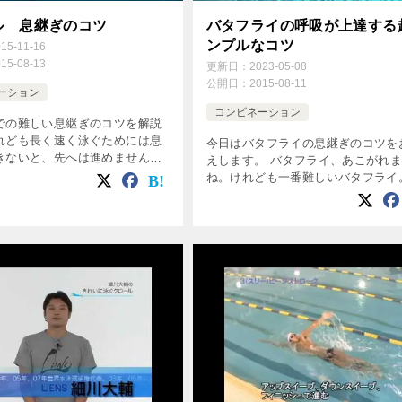
ル 息継ぎのコツ
バタフライの呼吸が上達する
ンプルなコツ
015-11-16
015-08-13
更新日：
2023-05-08
公開日：
2015-08-11
ーション
コンビネーション
での難しい息継ぎのコツを解説
れども長く速く泳ぐためには息
今日はバタフライの息継ぎのコツを
きないと、先へは進めません。
えします。 バタフライ、あこがれ
なたにクロール(自由形)の息継
ね。けれども一番難しいバタフライ
をお教えします。 1.身体の回転
番難しいポイントはやはり息継ぎで
だけ 身体の回転をし […]
一瞬のうちにストロークをして、顔
げて・・・・と嫌になってしまいま
[…]