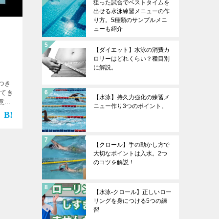
狙った試合でベストタイムを
出せる水泳練習メニューの作
り方。5種類のサンプルメニ
ューも紹介
【ダイエット】水泳の消費カ
ロリーはどれくらい？種目別
に解説。
つき
してき
【水泳】持久力強化の練習メ
意を
ニュー作り3つのポイント。
必見で
【クロール】手の動かし方で
大切なポイントは入水。2つ
のコツを解説！
【水泳-クロール】正しいロー
リングを身につける5つの練
習