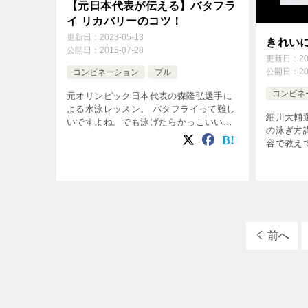
【元日本代表が伝える】バタフラ
イ リカバリーのコツ！
更新日：
2023-05-13
きれい
公開日：
2015-07-28
更新日：
2
公開日：
2
コンビネーション
プル
コンビネ
元オリンピック日本代表の森隆弘選手に
よる水泳レッスン。 バタフライって難し
細川大輔
いですよね。でも泳げたらかっこいいで
の泳ぎ方
すよね！ 今回はバタフライのリカバリー
容で教え
について、コツを紹介している動画を取
もきれい
り上げています！ ぜひともこの動画を
さい！！
[…]
前へ