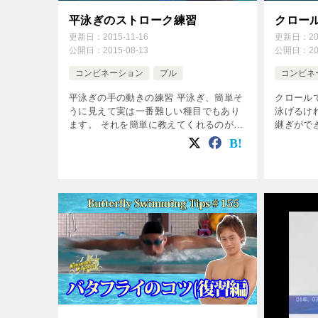
平泳ぎのストローク練習
クロー
更新日：
2015-11-16
更新日：
2
公開日：
2015-08-13
公開日：
2
コンビネーション
プル
コンビネ
平泳ぎの手の動きの練習 平泳ぎ、簡単そ
クロール
うに見えて実は一番難しい種目でもあり
泳げるけ
ます。 それを簡単に教えてくれるのがこ
継ぎがで
れ。 Speedojapanのこの映像。 水中映像
そんなあ
を交えながら、しっかりとかつ丁寧に教
ぎのコツ
えてくれます。 ブレス […]
はちょっと