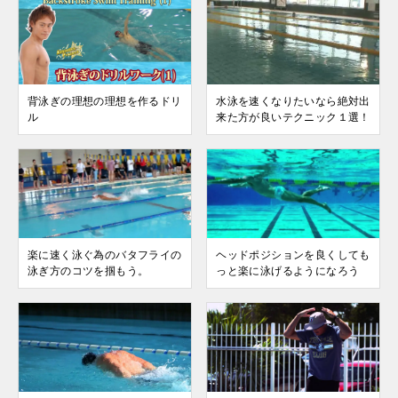
背泳ぎの理想の理想を作るドリ
水泳を速くなりたいなら絶対出
ル
来た方が良いテクニック１選！
楽に速く泳ぐ為のバタフライの
ヘッドポジションを良くしても
泳ぎ方のコツを掴もう。
っと楽に泳げるようになろう