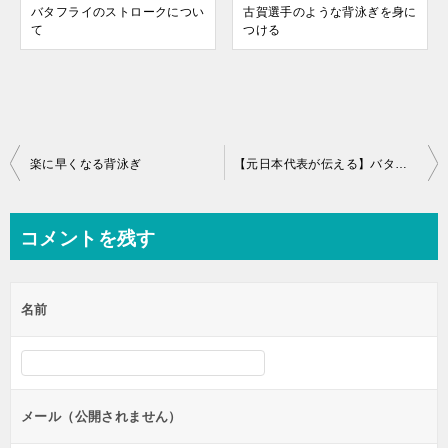
バタフライのストロークについ
古賀選手のような背泳ぎを身に
て
つける
投
楽に早くなる背泳ぎ
【元日本代表が伝える】バタフライ リカバリーのコツ！
稿
ナ
コメントを残す
ビ
ゲ
名前
ー
シ
ョ
ン
メール（公開されません）