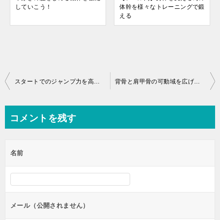
していこう！
体幹を様々なトレーニングで鍛
える
投
スタートでのジャンプ力を高める為には、ジャンプでコツを掴もう！
背骨と肩甲骨の可動域を広げる為の動かすストレッチ
稿
ナ
コメントを残す
ビ
ゲ
名前
ー
シ
ョ
ン
メール（公開されません）