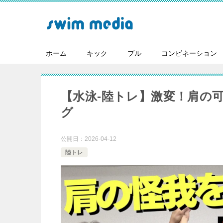
ホーム
キック
プル
コンビネーション
【水泳-陸トレ】激変！肩の
グ
公開日：
2026-04-12
陸トレ