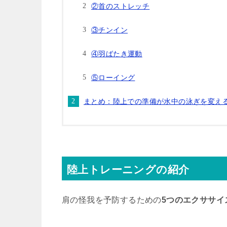
②首のストレッチ
③チンイン
④羽ばたき運動
⑤ローイング
まとめ：陸上での準備が水中の泳ぎを変え
陸上トレーニングの紹介
肩の怪我を予防するための
5つのエクササイ