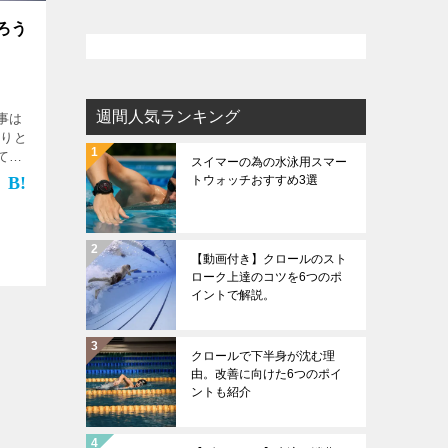
ろう
週間人気ランキング
事は
かりと
てい
スイマーの為の水泳用スマー
今回
トウォッチおすすめ3選
がら
。
【動画付き】クロールのスト
ローク上達のコツを6つのポ
イントで解説。
クロールで下半身が沈む理
由。改善に向けた6つのポイ
ントも紹介