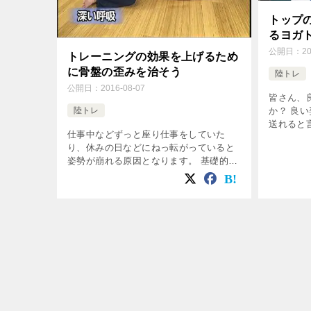
トップ
るヨガ
公開日：
2
トレーニングの効果を上げるため
に骨盤の歪みを治そう
陸トレ
公開日：
2016-08-07
皆さん、
陸トレ
か？ 良
送れると
仕事中などずっと座り仕事をしていた
も役立ち
り、休みの日などにねっ転がっていると
レッチを
姿勢が崩れる原因となります。 基礎的な
ぎも改善 
トレーニングする前に、正しい姿勢に直
していきましょう。 骨盤のゆがみを治そ
う 姿勢が崩れる原因の多くが骨盤のゆが
[…]