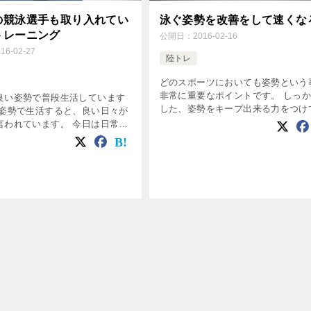
の競泳選手も取り入れてい
泳ぐ姿勢を改善をして速くな
トレーニング
公開日：
2016-02-16
016-02-27
陸トレ
どのスポーツにおいても姿勢という
非常に重要なポイントです。 しっ
良い姿勢で普段生活しています
した、姿勢をキープ出来る力をつけ
い姿勢で生活すると、良い日々が
きましょう。 今回の目的とやり方 
言われています。 今日は日常に
は、骨盤の良いポジションを取りな
、当然水泳にも役立つヨガスト
動作をしていく練習をしていきます
ご紹介 ヨガでストレス解消、泳
[…]
今回は、ヨガを行なってい […]