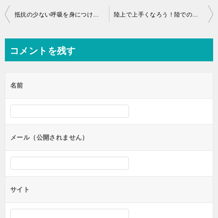
投
抵抗の少ない呼吸を身につけて速くなろう
陸上で上手くなろう！陸での練習から泳ぎに繋げる方法
稿
ナ
コメントを残す
ビ
ゲ
名前
ー
シ
ョ
ン
メール（公開されません）
サイト