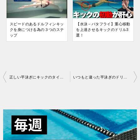
スピードのあるドルフィンキッ
【水泳－バタフライ】重心移動
クを身につける為の３つのステ
を上達させるキックのドリル3
ップ
選！
投
正しい平泳ぎにキックのタイミング
いつもと違った平泳ぎのドリルをやってみよう
稿
ナ
ビ
ゲ
ー
シ