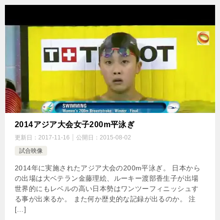
2014アジア大会女子200m平泳ぎ
更新日：
2017-11-16
公開日：
2015-08-02
試合映像
2014年に実施されたアジア大会の200m平泳ぎ。 日本から
の出場は大ベテラン金藤理絵、ルーキー渡部香生子が出場
世界的にもレベルの高い日本勢はワンツーフィニッシュす
る事が出来るか。 また何か歴史的な記録が出るのか。 注
[…]