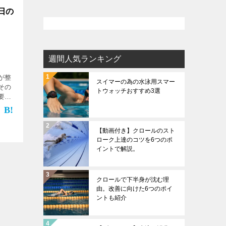
日の
週間人気ランキング
が整
スイマーの為の水泳用スマー
その
トウォッチおすすめ3選
要が
ォーカ
きま
は『試
【動画付き】クロールのスト
ローク上達のコツを6つのポ
イントで解説。
クロールで下半身が沈む理
由。改善に向けた6つのポイ
ントも紹介