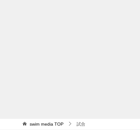
swim media
TOP
試合