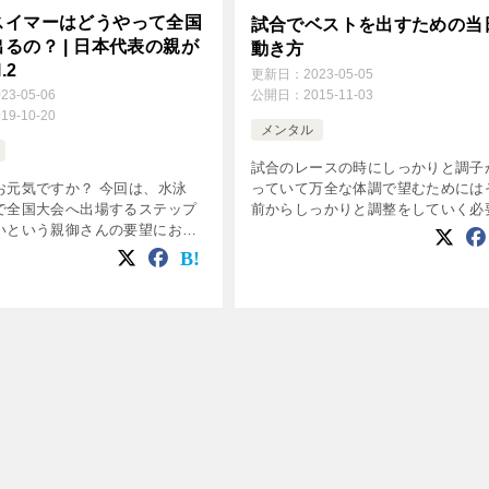
スイマーはどうやって全国
試合でベストを出すための当
るの？ | 日本代表の親が
動き方
.2
更新日：
2023-05-05
023-05-06
公開日：
2015-11-03
019-10-20
メンタル
試合のレースの時にしっかりと調子
お元気ですか？ 今回は、水泳
っていて万全な体調で望むためには
で全国大会へ出場するステップ
前からしっかりと調整をしていく必
いという親御さんの要望にお応
あります。 今回は、試合当日にフ
容です。 この章をお読みいただ
スして試合当日の動き方を学んでい
大会から更に国際大会出場へ、
しょう。 試合前日の動きについて
アップする道のりを理解してい
[…]