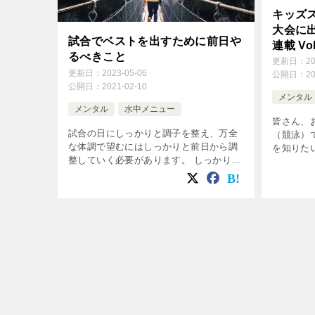
キッズ
大会に出
試合でベストを出すために前日や
連載 Vol
るべきこと
更新日：
2
更新日：
2023-05-06
公開日：
2
公開日：
2021-02-10
メンタル
メンタル
水中メニュー
皆さん、
試合の日にしっかりと調子を整え、万全
（競泳）
な体調で望むにはしっかりと前日から調
を知りた
整していく必要があります。 しっかりと
えする内
満足した結果を出すために、前日から万
き、全国
全な状態にしていきましょう。 前日の練
ステップ
習 さて、前日の練習に特別なことをや
た […]
[…]