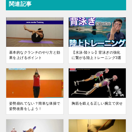
関連記事
基本的なクランチのやり方と効
【水泳-陸トレ】背泳ぎの強化
果を上げるポイント
に繋がる陸上トレーニング3選
姿勢崩れてない？簡単な体操で
胸筋を鍛える正しい腕立て伏せ
姿勢改善をしよう！