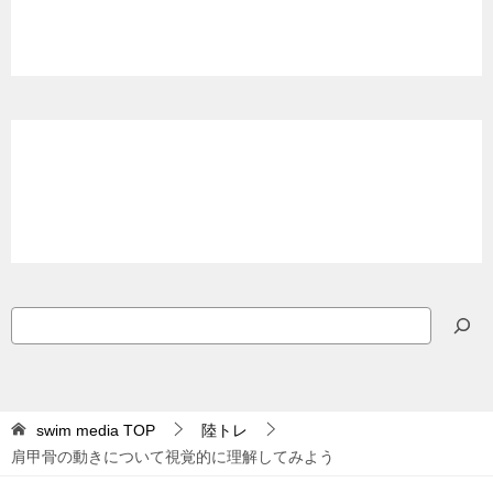
検
索
swim media
TOP
陸トレ
肩甲骨の動きについて視覚的に理解してみよう