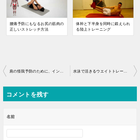
腰痛予防にもなるお尻の筋肉の
体幹と下半身を同時に鍛えられ
正しいストレッチ方法
る陸上トレーニング
投
肩の怪我予防のために、インナーマッスルを鍛えよう
水泳で活きるウエイトトレーニング、プルオーバー
稿
ナ
コメントを残す
ビ
ゲ
名前
ー
シ