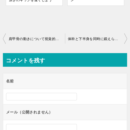
泳ぎのキックを速くしよう
ン
投
肩甲骨の動きについて視覚的に理解してみよう
体幹と下半身を同時に鍛えられる陸上トレーニング
稿
ナ
コメントを残す
ビ
ゲ
名前
ー
シ
ョ
ン
メール（公開されません）