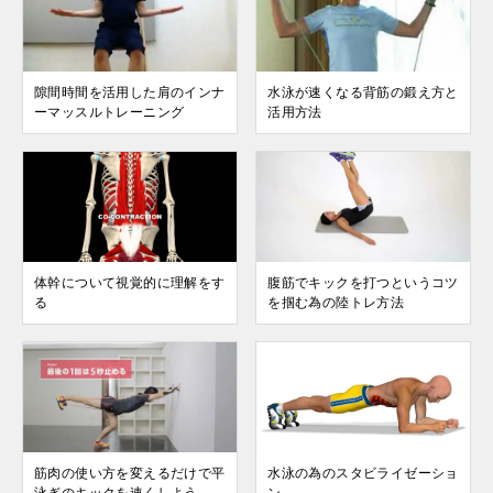
隙間時間を活用した肩のインナ
水泳が速くなる背筋の鍛え方と
ーマッスルトレーニング
活用方法
体幹について視覚的に理解をす
腹筋でキックを打つというコツ
る
を掴む為の陸トレ方法
筋肉の使い方を変えるだけで平
水泳の為のスタビライゼーショ