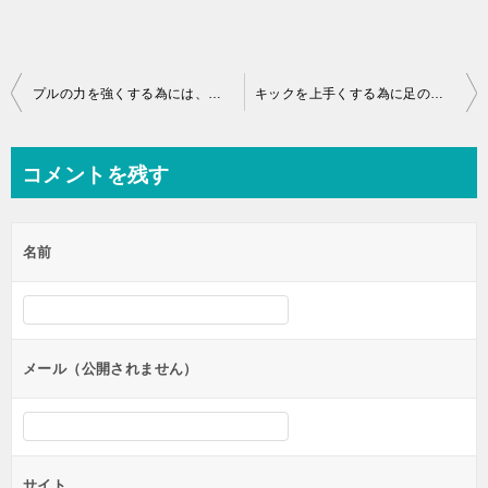
投
プルの力を強くする為には、胸郭と肩甲骨を強くしよう
キックを上手くする為に足の付け根から動かせるようになろう
稿
ナ
コメントを残す
ビ
ゲ
名前
ー
シ
ョ
ン
メール（公開されません）
サイト