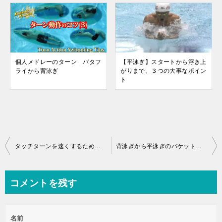
個人メドレーのターン バタフ
【平泳ぎ】スタートから浮き上
ライから背泳ぎ
がりまで、３つの大事なポイン
ト
投
タッチターンを速くするための練習方法
背泳ぎから平泳ぎのバケットターンを習得するための５ステップ練習法
稿
ナ
コメントを残す
ビ
ゲ
名前