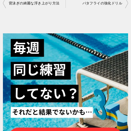
投
背泳ぎの綺麗な浮き上がり方法
バタフライの強化ドリル
稿
ナ
ビ
ゲ
ー
シ
ョ
ン