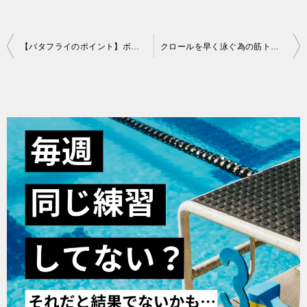
投
【バタフライのポイント】ボディポジションを上げる2つのコツ
クロールを早く泳ぐ為の筋トレ方法
稿
ナ
ビ
ゲ
ー
シ
ョ
ン