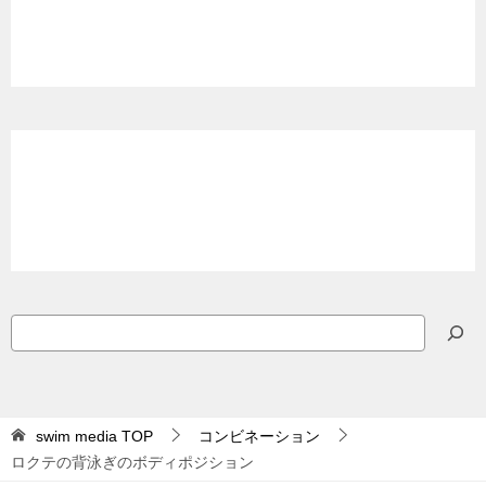
検
索
swim media
TOP
コンビネーション
ロクテの背泳ぎのボディポジション