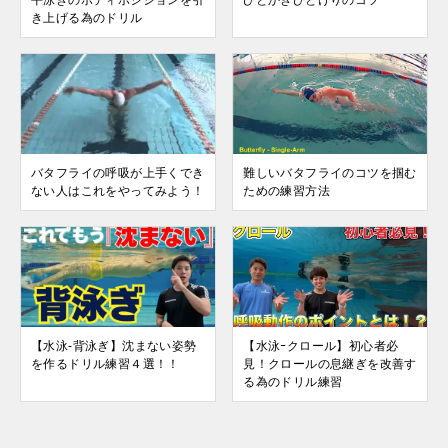
き上げる為のドリル
バタフライの呼吸が上手くでき
難しいバタフライのコツを掴む
ない人はこれをやってみよう！
ための練習方法
【水泳-背泳ぎ】沈まない姿勢
【水泳ｰクロール】初心者必
を作るドリル練習４選！！
見！クロールの息継ぎを改善す
る為のドリル練習