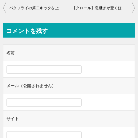
投
バタフライの第二キックを上手になって速くなろう
【クロール】息継ぎが驚くほどに楽になる3つのポイント。
稿
ナ
コメントを残す
ビ
ゲ
名前
ー
シ
ョ
ン
メール（公開されません）
サイト