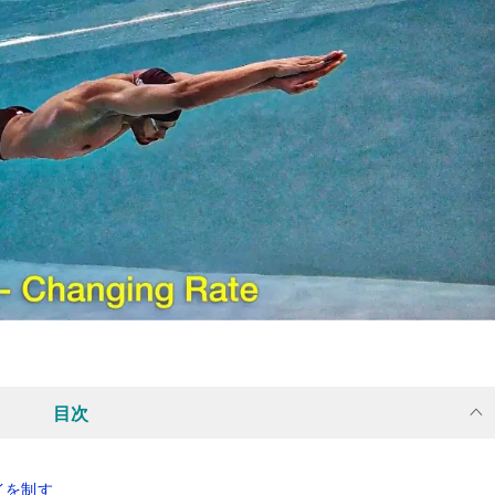
目次
イを制す