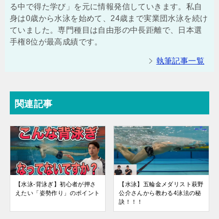
る中で得た学び」を元に情報発信していきます。私自
身は0歳から水泳を始めて、24歳まで実業団水泳を続け
ていました。専門種目は自由形の中長距離で、日本選
手権8位が最高成績です。
執筆記事一覧
関連記事
【水泳-背泳ぎ】初心者が押さ
【水泳】五輪金メダリスト萩野
えたい「姿勢作り」のポイント
公介さんから教わる4泳法の秘
訣！！！