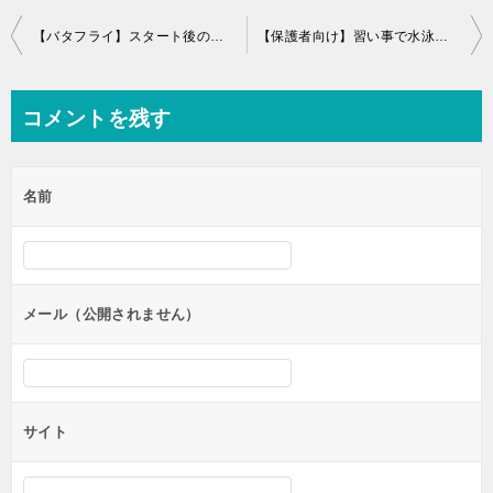
投
【バタフライ】スタート後のルールを押さえた正しい「浮き上がり動作」はコレ。
【保護者向け】習い事で水泳を始めた場合の3つのメリット
稿
ナ
コメントを残す
ビ
ゲ
名前
ー
シ
ョ
ン
メール（公開されません）
サイト