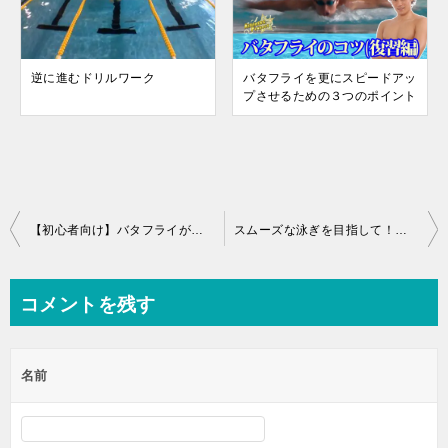
逆に進むドリルワーク
バタフライを更にスピードアッ
プさせるための３つのポイント
投
【初心者向け】バタフライが今よりも楽に泳げる方法。
スムーズな泳ぎを目指して！平泳ぎの基本的な動きとコツ
稿
ナ
コメントを残す
ビ
ゲ
名前
ー
シ