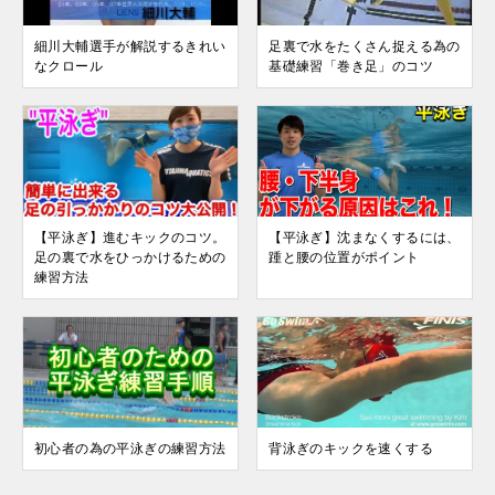
細川大輔選手が解説するきれい
足裏で水をたくさん捉える為の
なクロール
基礎練習「巻き足」のコツ
【平泳ぎ】進むキックのコツ。
【平泳ぎ】沈まなくするには、
足の裏で水をひっかけるための
踵と腰の位置がポイント
練習方法
初心者の為の平泳ぎの練習方法
背泳ぎのキックを速くする