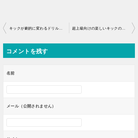
投
キックが劇的に変わるドリル、バーティカルキックドリル
超上級向けの楽しいキックのトレーニング方法
稿
ナ
コメントを残す
ビ
ゲ
名前
ー
シ
ョ
ン
メール（公開されません）