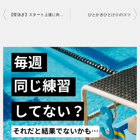
投
【背泳ぎ】スタート上達に向けた3つのコツ
ひとかきひとけりのコツ
稿
ナ
ビ
ゲ
ー
シ
ョ
ン