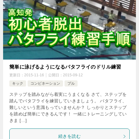
簡単に泳げるようになるバタフライのドリル練習
更新日：
2015-11-16
公開日：
2015-09-12
キック
コンビネーション
プル
ステップを踏みながら着実にうまくなる さて、ステップを
踏んでバタフライを練習していきましょう。 バタフライ、
難しいという意識もっていませんか？ しっかりとステップ
を踏めば簡単にできるんです！ 一緒にトレーニングしてい
きま […]
続きを読む