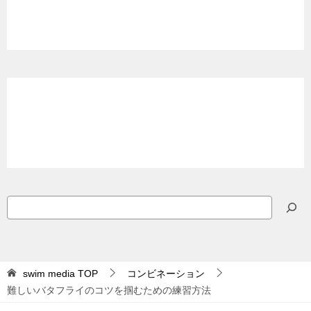
検
索
swim media
TOP
コンビネーション
難しいバタフライのコツを掴むための練習方法