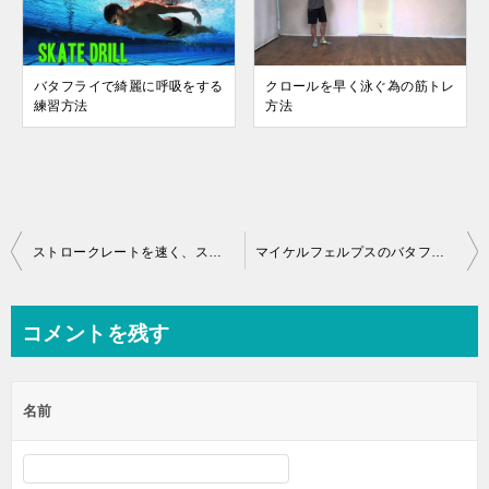
バタフライで綺麗に呼吸をする
クロールを早く泳ぐ為の筋トレ
練習方法
方法
投
ストロークレートを速く、ストローク長を長くする練習方法
マイケルフェルプスのバタフライをじっくり見る
稿
ナ
コメントを残す
ビ
ゲ
名前
ー
シ