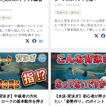
公開日：
2024-04-20
024-05-04
スタート・ターン
・ターン
皆さん背泳ぎのタッチターンは得意
か？苦手ですか？ 特に背泳ぎのタ
水泳のターン動作についてどの
ーンって最初混乱をして難しいと感
識して取り組んでいるでしょう
方も多いと思います。 そんな苦戦
ーン動作はただ方向転換するだけ
が多い背泳ぎのタッチターンについ
のではなく、楽に効率的にター
回は解消方法などをご紹介していき
めにはいくつかポイントがあり
[…]
今回は初級者向けに、タッチター
-背泳ぎ】中級者の方向
【水泳-背泳ぎ】初心者が押
トロークの基本動作を押さ
たい「姿勢作り」のポイント