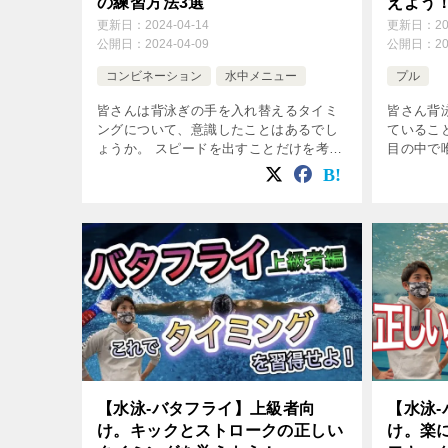
えよう
の練習方法3選
更新日：
2
更新日：
2024-04-14
公開日：
2
公開日：
2024-04-09
プル
コンビネーション
水中メニュー
皆さん背
皆さんは背泳ぎの手を入れ替えるタイミ
ているこ
ングについて、意識したことはあるでし
目の中で
ょうか。 スピードを出すことだけを考え
水中のス
れば腕を速く回せば良いですが、 楽にス
徴です。
ピードを出すためにはストロークの入れ
ーク動作
替えるタイミングを正しく合わせること
[…]
[…]
【水泳-バタフライ】上級者向
【水泳
け。キックとストロークの正しい
け。楽