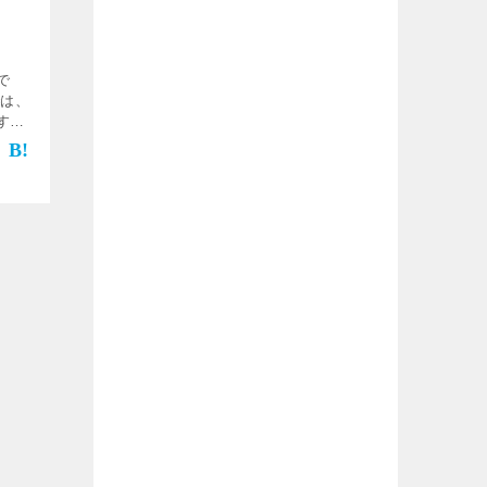
で
では、
す子
すべ
と思
ての意