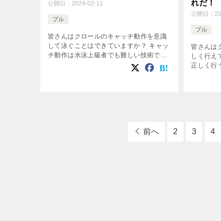
れだ！
公開日：
2024-02-11
公開日：
2
プル
プル
皆さんはクロールのキャッチ動作を意識
して泳ぐことはできていますか？ キャッ
皆さんは
チ動作は水泳上級者でも難しい技術です
しく行え
が、キャッチ動作を正しく行うことで ク
正しく行
ロールのストロークの効率を格段に高め
率よく泳
ることができます。 今回はクロール上
リングが
[…]
くできて
[…]
前へ
2
3
4