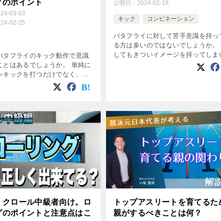
クのポイント
公開日：
2024-02-18
024-03-03
キック
コンビネーション
024-02-25
バタフライに対して苦手意識を持っ
る方は多いのではないでしょうか。
してもきついイメージを持ってしま
バタフライのキック動作で意識
ちなバタフライですが、しっかりと
ことはあるでしょうか。 単純に
るとかっこいい種目でもあるので、
ンキックを打つだけでなく、バ
るようになりたいという方も多いの
のスイムに繋げていくためにど
[…]
ことに注意していくと良いか 気
ら正しく練習を行えている方は
】クロール中級者向け。ロ
トップアスリートを育てるた
グのポイントと注意点はこ
親がするべきことは何？