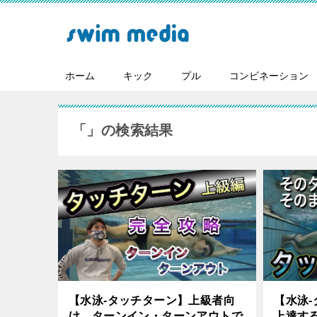
ホーム
キック
プル
コンビネーション
「
」の検索結果
【水泳-タッチターン】上級者向
【水泳
け。ターンイン・ターンアウトで
上達す