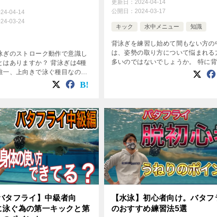
！
更新日：
2024-04-14
公開日：
2024-03-17
024-04-14
024-03-24
キック
水中メニュー
知識
背泳ぎを練習し始めて間もない方の
は、姿勢の取り方について悩まれる
泳ぎのストローク動作で意識し
多いのではないでしょうか。 特に
とはありますか？ 背泳ぎは4種
は4泳法の中で唯一上向きで泳ぐ泳
唯一、上向きで泳ぐ種目なので
す。間違った姿勢で泳いでしまうと
トローク動作が見えないのが特
ードが出ないだけでなく、泳ぎづら
 今回はそんな背泳ぎでのストロ
れ […]
をテーマに手の回し方など練習
-バタフライ】中級者向
【水泳】初心者向け。バタフ
に泳ぐ為の第一キックと第
のおすすめ練習法5選