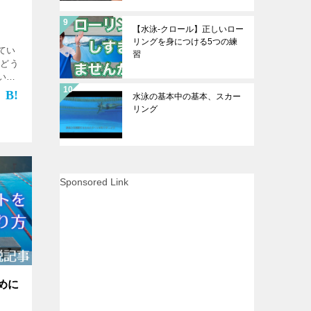
【水泳-クロール】正しいロー
リングを身につける5つの練
てい
習
 どう
いが
泳げ
水泳の基本中の基本、スカー
 泳げ
リング
では
Sponsored Link
めに