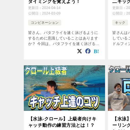
タイミングを覚えよう！
二キッ
更新日：
2024-04-14
更新日：
2
公開日：
2024-03-09
公開日：
2
コンビネーション
キック
皆さん、バタフライを速く泳げるように
皆さんは
するために意識していることはあります
している
か？ 今回は、バタフライを速く泳げるよ
ドルフィ
うにするためのタイミングを合わせる練
タフライ
習方法やコツなどをご紹介していきま
のような
す！ 是非最後までご覧いただき参考にし
にしなが
て […]
[…]
【水泳-クロール】上級者向けキ
【水泳
ャッチ動作の練習方法とは！？
ーリン