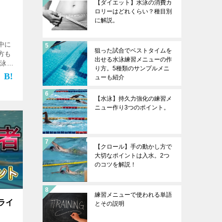
【ダイエット】水泳の消費カ
ロリーはどれくらい？種目別
に解説。
中に
狙った試合でベストタイムを
方も
出せる水泳練習メニューの作
背泳ぎ
り方。5種類のサンプルメニ
ぎで
ューも紹介
スピ
く疲
【水泳】持久力強化の練習メ
ニュー作り3つのポイント。
【クロール】手の動かし方で
大切なポイントは入水。2つ
のコツを解説！
練習メニューで使われる単語
ライ
とその説明