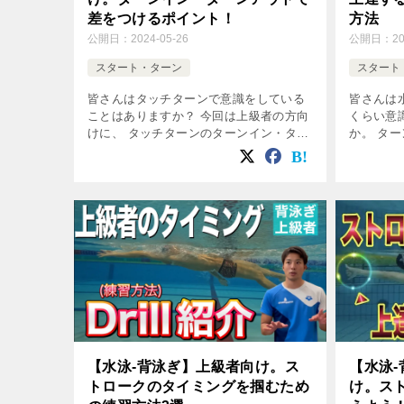
差をつけるポイント！
方法
公開日：
2024-05-26
公開日：
2
スタート・ターン
スタート
皆さんはタッチターンで意識をしている
皆さんは
ことはありますか？ 今回は上級者の方向
くらい意
けに、 タッチターンのターンイン・ター
か。 タ
ンアウトのポイントをご紹介します！ タ
でいいも
ーンインは、ターン動作に入るまでの動
ンするた
作で ターンアウトは、ターン動作の […]
ます。 
[…]
【水泳
【水泳-背泳ぎ】上級者向け。ス
け。ス
トロークのタイミングを掴むため