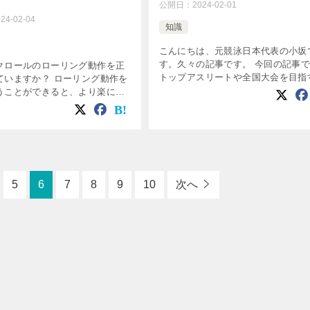
公開日：
2024-02-01
024-02-04
知識
こんにちは、元競泳日本代表の小坂
す。久々の記事です。 今回の記事
クロールのローリング動作を正
トップアスリートや全国大会を目指
ていますか？ ローリング動作を
を持つ親が、どういった関わり方を
うことができると、より楽に効
きか、という点について解説したい
いでいくことができます。 ロー
います。 ※あくまでも１個人とし
苦手な方、やっているけど正し
見 […]
いるか不安な方、ぜひ今回の記
5
6
7
8
9
10
次へ