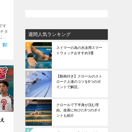
です
ッチタ
週間人気ランキング
じる
する方
スイマーの為の水泳用スマー
て 今
トウォッチおすすめ3選
ま
【動画付き】クロールのスト
ローク上達のコツを6つのポ
イントで解説。
クロールで下半身が沈む理
由。改善に向けた6つのポイ
ントも紹介
さえ