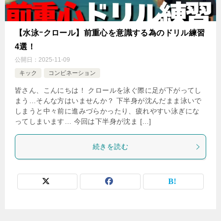
【水泳ｰクロール】前重心を意識する為のドリル練習
4選！
公開日：
2025-11-09
キック
コンビネーション
皆さん、こんにちは！ クロールを泳ぐ際に足が下がってし
まう…そんな方はいませんか？ 下半身が沈んだまま泳いで
しまうと中々前に進みづらかったり、疲れやすい泳ぎにな
ってしまいます… 今回は下半身が沈ま […]
続きを読む