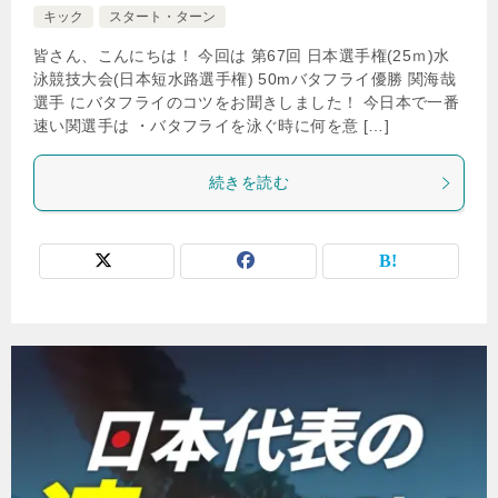
キック
スタート・ターン
皆さん、こんにちは！ 今回は 第67回 日本選手権(25ｍ)水
泳競技大会(日本短水路選手権) 50mバタフライ優勝 関海哉
選手 にバタフライのコツをお聞きしました！ 今日本で一番
速い関選手は ・バタフライを泳ぐ時に何を意 […]
続きを読む